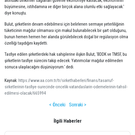
altındaki birikimler sağlanan güvenle ekonomiye katılacak, ekonominin
büyümesine, istihdamına ve diğer birçok alana olumlu etki sağlayacak.'
diye konuştu.
Bulut, şirketlerin devam edebilmesi için belirlenen sermaye yeterliliğinin
tüketicinin mağdur olmaması için makul bulunabilecek bir şart olduğunu,
bunun hemen hemen her alanda görülebilecek doğal bir regülasyon olma
özelliği taşıdığını kaydetti.
Tasfiye edilen şirketlerdeki hak sahiplerine ilişkin Bulut, 'BDDK ve TMSF, bu
şirketlerin tasfiye sürecini takip edecek. Yatırımcılar mağdur edilmeden
sonuca ulaşılacağını düşünüyorum.' dedi.
Kaynak:
https://www.aa.com.tr/tr/sirkethaberleri/finans/tasarruf-
sirketlerinin-tasfiye-surecinde-oncelik-vatandaslarin-odemelerinin-tahsil-
edilmesi-olacak/665994
< Önceki
Sonraki >
İlgili Haberler