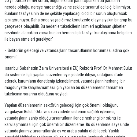
20 yıl. Ancak temel sorun; bugüne kadar para toplarken bu paraların
nerede olduğu, nereye harcandığı ve ne şekilde tasarruf edildiği bilinmiyor.
Bunların tasfiyesinin de ne şekilde yapılacağı ciddi bir sorun oluşturacak
gibi görünüyor. Daha önce yaşadığımız konutzede olayına yakın bir grup bu
çerçevede oluşabilir. Bu nedenle tüketicilerin isimleri açıklanan şirketler
nezdinde alacakları varsa bunları hemen ilgili tasfiye kuruluşlarına belgeleri
ile beyan etmeleri gerekiyor.'
- 'Sektörün geleceği ve vatandaşların tasarruflarının korunması adına çok
önemli'
İstanbul Sabahattin Zaim Üniversitesi (İZÜ) Rektörü Prof. Dr. Mehmet Bulut
da sistemle ilgili yapılan düzenlemeye şiddetle ihtiyaç olduğunu ifade
ederek, kurumların denetlenip izlenebilmesi, vatandaşların herhangi bir
mağduriyetle karşılaşmaması için yapılan bu düzenlemenin tamamen
tüketicinin yararına olduğunu söyledi.
Yapılan düzenlemenin sektörün geleceği için çok önemli olduğunu
vurgulayan Bulut, 'Orta ve uzun vadede sistemin sağlıklı işlemesi,
vatandaşların sahip olduğu tasarrufların ileride herhangi bir sıkıntı ile
karşılaşmaması için çok önemli bir düzenleme. Bu düzenleme sayesinde
vatandaşlarımız tasarruflarıyla ev ve araba sahibi olabilecek. Yastık