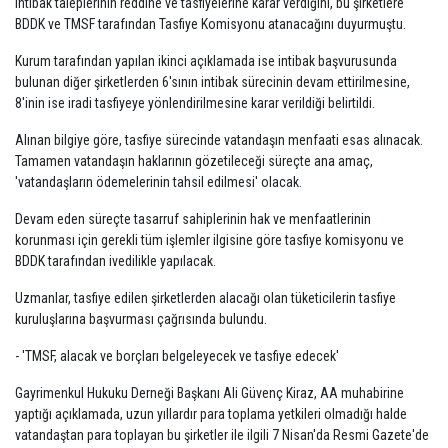
intibak taleplerinin reddine ve tasfiyelerine karar verdiğini, bu şirketlere
BDDK ve TMSF tarafından Tasfiye Komisyonu atanacağını duyurmuştu.
Kurum tarafından yapılan ikinci açıklamada ise intibak başvurusunda
bulunan diğer şirketlerden 6'sının intibak sürecinin devam ettirilmesine,
8'inin ise iradi tasfiyeye yönlendirilmesine karar verildiği belirtildi.
Alınan bilgiye göre, tasfiye sürecinde vatandaşın menfaati esas alınacak.
Tamamen vatandaşın haklarının gözetileceği süreçte ana amaç,
'vatandaşların ödemelerinin tahsil edilmesi' olacak.
Devam eden süreçte tasarruf sahiplerinin hak ve menfaatlerinin
korunması için gerekli tüm işlemler ilgisine göre tasfiye komisyonu ve
BDDK tarafından ivedilikle yapılacak.
Uzmanlar, tasfiye edilen şirketlerden alacağı olan tüketicilerin tasfiye
kuruluşlarına başvurması çağrısında bulundu.
- 'TMSF, alacak ve borçları belgeleyecek ve tasfiye edecek'
Gayrimenkul Hukuku Derneği Başkanı Ali Güvenç Kiraz, AA muhabirine
yaptığı açıklamada, uzun yıllardır para toplama yetkileri olmadığı halde
vatandaştan para toplayan bu şirketler ile ilgili 7 Nisan'da Resmi Gazete'de