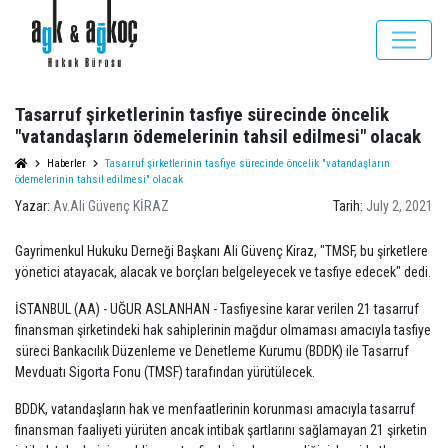
Tasarruf şirketlerinin tasfiye sürecinde öncelik
"vatandaşların ödemelerinin tahsil edilmesi" olacak
Haberler
Tasarruf şirketlerinin tasfiye sürecinde öncelik "vatandaşların
ödemelerinin tahsil edilmesi" olacak
Yazar:
Av.Ali Güvenç KİRAZ
Tarih:
July 2, 2021
Gayrimenkul Hukuku Derneği Başkanı Ali Güvenç Kiraz, "TMSF, bu şirketlere
yönetici atayacak, alacak ve borçları belgeleyecek ve tasfiye edecek" dedi.
İSTANBUL (AA) - UĞUR ASLANHAN - Tasfiyesine karar verilen 21 tasarruf
finansman şirketindeki hak sahiplerinin mağdur olmaması amacıyla tasfiye
süreci Bankacılık Düzenleme ve Denetleme Kurumu (BDDK) ile Tasarruf
Mevduatı Sigorta Fonu (TMSF) tarafından yürütülecek.
BDDK, vatandaşların hak ve menfaatlerinin korunması amacıyla tasarruf
finansman faaliyeti yürüten ancak intibak şartlarını sağlamayan 21 şirketin