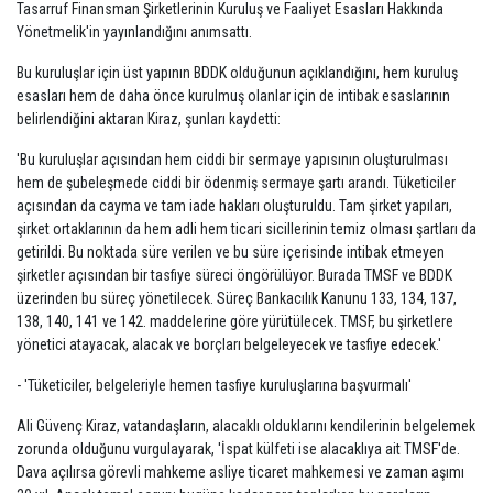
Tasarruf Finansman Şirketlerinin Kuruluş ve Faaliyet Esasları Hakkında
Yönetmelik'in yayınlandığını anımsattı.
Bu kuruluşlar için üst yapının BDDK olduğunun açıklandığını, hem kuruluş
esasları hem de daha önce kurulmuş olanlar için de intibak esaslarının
belirlendiğini aktaran Kiraz, şunları kaydetti:
'Bu kuruluşlar açısından hem ciddi bir sermaye yapısının oluşturulması
hem de şubeleşmede ciddi bir ödenmiş sermaye şartı arandı. Tüketiciler
açısından da cayma ve tam iade hakları oluşturuldu. Tam şirket yapıları,
şirket ortaklarının da hem adli hem ticari sicillerinin temiz olması şartları da
getirildi. Bu noktada süre verilen ve bu süre içerisinde intibak etmeyen
şirketler açısından bir tasfiye süreci öngörülüyor. Burada TMSF ve BDDK
üzerinden bu süreç yönetilecek. Süreç Bankacılık Kanunu 133, 134, 137,
138, 140, 141 ve 142. maddelerine göre yürütülecek. TMSF, bu şirketlere
yönetici atayacak, alacak ve borçları belgeleyecek ve tasfiye edecek.'
- 'Tüketiciler, belgeleriyle hemen tasfiye kuruluşlarına başvurmalı'
Ali Güvenç Kiraz, vatandaşların, alacaklı olduklarını kendilerinin belgelemek
zorunda olduğunu vurgulayarak, 'İspat külfeti ise alacaklıya ait TMSF'de.
Dava açılırsa görevli mahkeme asliye ticaret mahkemesi ve zaman aşımı