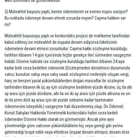
web üzerinden de görülmektedir.
2) Müteahhit başvuru yaptı, benim ödemelerim ve evimin inşası sürüyor?
Bu noktada ödemeye devam etmek zorunda mıyım? Cayma hakkım var
mı?
Müteahhit başvuruyu yaptı ve konkordato projesi de mahkeme tarafından
kabul edilmiş ise müteahhit de inşaata devam ediyorsa tüketicinin
ödemelere devam etmesi zorunludur. Cayma hakkı sözleşme kurulduğu
tarihten itibaren 14 gün içerisinde hiçbir gerekçe ileri sürmeden vazgeçme
halidir. Dönme halinde ise sözleşme kurulduğu tarihten itibaren 24.aya
kadar belli ceza bedelleri ödenerek (Sözleşmeden dönülmesi durumunda
satıcı; konutun satışı veya satış vaadi sözleşmesi nedeniyle oluşan vergi,
harç ve benzeri yasal yükümlülüklerden doğan masraflar ile sözleşme
tarihinden itibaren ilk üç ay için sözleşme bedelinin yüzde ikisine, üç ila altı
ay arası için yüzde dördüne, altı ila on iki ay arası için yüzde altısına ve on
iki ila yirmi dört ay arası için de yüzde sekizine kadar tazminatın
ödenmesini isteyebilir.) vazgeçme hali düzenlenmiş olup, Ön Ödemeli
Konut Satışları Hakkında Yönetmelik konkordato halini ceza bedeli
ödemeden Dönme Hakkı olarak ön görmemiştir. Ancak yine aynı
yönetmeliğe göre satıcının yükümlülüklerin hiç veya gereği gibi yerine
getirmediği tespit edilir veya ettirilirse (inşaat devam etmiyor, devam etse