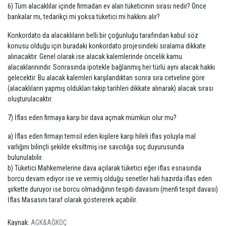
6) Tüm alacaklılar içinde firmadan ev alan tüketicinin sırası nedir? Önce
bankalar mı, tedarikçi mi yoksa tüketici mi hakkını alır?
Konkordato da alacaklıların belli bir çoğunluğu tarafından kabul söz
konusu olduğu için buradaki konkordato projesindeki sıralama dikkate
alınacaktır. Genel olarak ise alacak kalemlerinde öncelik kamu
alacaklarınındır. Sonrasında ipotekle bağlanmış her türlü ayni alacak hakkı
gelecektir. Bu alacak kalemleri karşılandıktan sonra sıra cetveline göre
(alacaklıların yapmış oldukları takip tarihleri dikkate alınarak) alacak sırası
oluşturulacaktır.
7) İflas eden firmaya karşı bir dava açmak mümkün olur mu?
a) İflas eden firmayı temsil eden kişilere karşı hileli iflas yoluyla mal
varlığını bilinçli şekilde eksiltmiş ise savcılığa suç duyurusunda
bulunulabilir.
b) Tüketici Mahkemelerine dava açılarak tüketici eğer iflas esnasında
borcu devam ediyor ise ve vermiş olduğu senetler hali hazırda iflas eden
şirkette duruyor ise borcu olmadığının tespiti davasını (menfi tespit davası)
İflas Masasını taraf olarak göstererek açabilir.
Kaynak:
AGK&AĞKOÇ