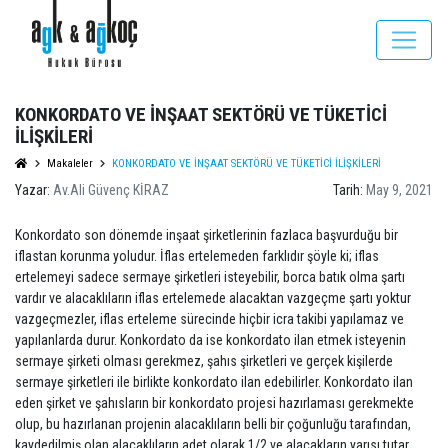
KONKORDATO VE İNŞAAT SEKTÖRÜ VE TÜKETİCİ
İLİŞKİLERİ
Makaleler
KONKORDATO VE İNŞAAT SEKTÖRÜ VE TÜKETİCİ İLİŞKİLERİ
Yazar:
Av.Ali Güvenç KİRAZ
Tarih:
May 9, 2021
Konkordato son dönemde inşaat şirketlerinin fazlaca başvurduğu bir
iflastan korunma yoludur. İflas ertelemeden farklıdır şöyle ki; iflas
ertelemeyi sadece sermaye şirketleri isteyebilir, borca batık olma şartı
vardır ve alacaklıların iflas ertelemede alacaktan vazgeçme şartı yoktur
vazgeçmezler, iflas erteleme sürecinde hiçbir icra takibi yapılamaz ve
yapılanlarda durur. Konkordato da ise konkordato ilan etmek isteyenin
sermaye şirketi olması gerekmez, şahıs şirketleri ve gerçek kişilerde
sermaye şirketleri ile birlikte konkordato ilan edebilirler. Konkordato ilan
eden şirket ve şahısların bir konkordato projesi hazırlaması gerekmekte
olup, bu hazırlanan projenin alacaklıların belli bir çoğunluğu tarafından,
kaydedilmiş olan alacaklıların adet olarak 1/2 ve alacakların yarısı tutar