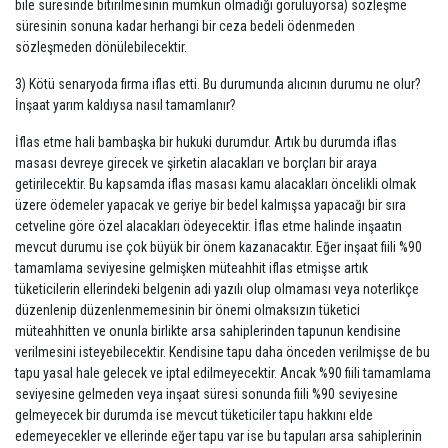
bile süresinde bitirilmesinin mümkün olmadığı görülüyorsa) sözleşme
süresinin sonuna kadar herhangi bir ceza bedeli ödenmeden
sözleşmeden dönülebilecektir.
3) Kötü senaryoda firma iflas etti. Bu durumunda alıcının durumu ne olur?
İnşaat yarım kaldıysa nasıl tamamlanır?
İflas etme hali bambaşka bir hukuki durumdur. Artık bu durumda iflas
masası devreye girecek ve şirketin alacakları ve borçları bir araya
getirilecektir. Bu kapsamda iflas masası kamu alacakları öncelikli olmak
üzere ödemeler yapacak ve geriye bir bedel kalmışsa yapacağı bir sıra
cetveline göre özel alacakları ödeyecektir. İflas etme halinde inşaatın
mevcut durumu ise çok büyük bir önem kazanacaktır. Eğer inşaat fiili %90
tamamlama seviyesine gelmişken müteahhit iflas etmişse artık
tüketicilerin ellerindeki belgenin adi yazılı olup olmaması veya noterlikçe
düzenlenip düzenlenmemesinin bir önemi olmaksızın tüketici
müteahhitten ve onunla birlikte arsa sahiplerinden tapunun kendisine
verilmesini isteyebilecektir. Kendisine tapu daha önceden verilmişse de bu
tapu yasal hale gelecek ve iptal edilmeyecektir. Ancak %90 fiili tamamlama
seviyesine gelmeden veya inşaat süresi sonunda fiili %90 seviyesine
gelmeyecek bir durumda ise mevcut tüketiciler tapu hakkını elde
edemeyecekler ve ellerinde eğer tapu var ise bu tapuları arsa sahiplerinin