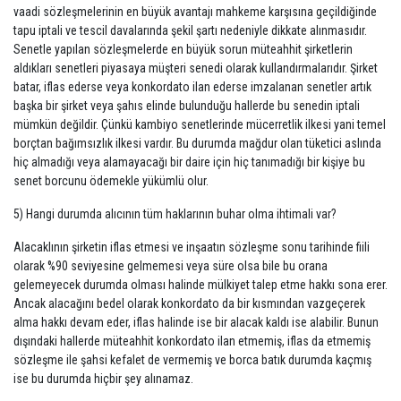
vaadi sözleşmelerinin en büyük avantajı mahkeme karşısına geçildiğinde
tapu iptali ve tescil davalarında şekil şartı nedeniyle dikkate alınmasıdır.
Senetle yapılan sözleşmelerde en büyük sorun müteahhit şirketlerin
aldıkları senetleri piyasaya müşteri senedi olarak kullandırmalarıdır. Şirket
batar, iflas ederse veya konkordato ilan ederse imzalanan senetler artık
başka bir şirket veya şahıs elinde bulunduğu hallerde bu senedin iptali
mümkün değildir. Çünkü kambiyo senetlerinde mücerretlik ilkesi yani temel
borçtan bağımsızlık ilkesi vardır. Bu durumda mağdur olan tüketici aslında
hiç almadığı veya alamayacağı bir daire için hiç tanımadığı bir kişiye bu
senet borcunu ödemekle yükümlü olur.
5) Hangi durumda alıcının tüm haklarının buhar olma ihtimali var?
Alacaklının şirketin iflas etmesi ve inşaatın sözleşme sonu tarihinde fiili
olarak %90 seviyesine gelmemesi veya süre olsa bile bu orana
gelemeyecek durumda olması halinde mülkiyet talep etme hakkı sona erer.
Ancak alacağını bedel olarak konkordato da bir kısmından vazgeçerek
alma hakkı devam eder, iflas halinde ise bir alacak kaldı ise alabilir. Bunun
dışındaki hallerde müteahhit konkordato ilan etmemiş, iflas da etmemiş
sözleşme ile şahsi kefalet de vermemiş ve borca batık durumda kaçmış
ise bu durumda hiçbir şey alınamaz.