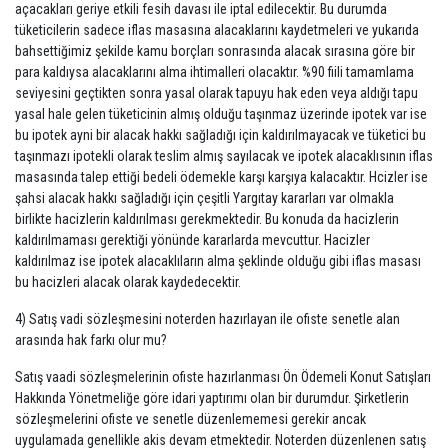
açacakları geriye etkili fesih davası ile iptal edilecektir. Bu durumda
tüketicilerin sadece iflas masasına alacaklarını kaydetmeleri ve yukarıda
bahsettiğimiz şekilde kamu borçları sonrasında alacak sırasına göre bir
para kaldıysa alacaklarını alma ihtimalleri olacaktır. %90 fiili tamamlama
seviyesini geçtikten sonra yasal olarak tapuyu hak eden veya aldığı tapu
yasal hale gelen tüketicinin almış olduğu taşınmaz üzerinde ipotek var ise
bu ipotek ayni bir alacak hakkı sağladığı için kaldırılmayacak ve tüketici bu
taşınmazı ipotekli olarak teslim almış sayılacak ve ipotek alacaklısının iflas
masasında talep ettiği bedeli ödemekle karşı karşıya kalacaktır. Hcizler ise
şahsi alacak hakkı sağladığı için çeşitli Yargıtay kararları var olmakla
birlikte hacizlerin kaldırılması gerekmektedir. Bu konuda da hacizlerin
kaldırılmaması gerektiği yönünde kararlarda mevcuttur. Hacizler
kaldırılmaz ise ipotek alacaklıların alma şeklinde olduğu gibi iflas masası
bu hacizleri alacak olarak kaydedecektir.
4) Satış vadi sözleşmesini noterden hazırlayan ile ofiste senetle alan
arasında hak farkı olur mu?
Satış vaadi sözleşmelerinin ofiste hazırlanması Ön Ödemeli Konut Satışları
Hakkında Yönetmeliğe göre idari yaptırımı olan bir durumdur. Şirketlerin
sözleşmelerini ofiste ve senetle düzenlememesi gerekir ancak
uygulamada genellikle akis devam etmektedir. Noterden düzenlenen satış