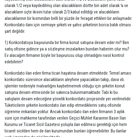
olarak 1/2 veya kaydedilmiş olan alacaklıların dörtte biri adet olarak ¼ ve
alacakların üçte ikisini tutar olarak 2/3 kabul edildiği ve alacaklıların
alacaklarının bir kısmından belli bir yüzde ile feragat ettikleri bir anlaşmadır.
Konkordato ilanı için sermaye şirketi ve şahıs şirketinin borca batık olması
şart değildir.
1) Konkordatoya başvurunda bir firma konut satışına devam eder mi? Ben
satış ofisine gidince ya a sözleşme imzalarken bundan haberim olur mu?
Ev alacağım firmanın böyle bir başvurusu olup olmadığını nasıl kontrol
edebilirim?
Konkordato ilan eden firma ticari hayatına devam etmektedir. Temel amacı
konkordato süresince alacaklıların aleyhine yapacakları takip, dava vb.
işlemler nedeniyle malvarlığını kaybetmemek olduğu için şirketin konut
satışına devam etmesinde bir sakınca bulunmamaktadır. Tabi ki bu
satışların devam edeceğine yönelik konkordato projesinde yer verilmelidir.
Tüketicilerin şirketin konkordato ilan edip etmediklerini satış ofisinde
öğrenme imkanları yoktur. Ancak konkordato ilan eden firmanın 3 aylık
süre için mahkeme tarafından verilen Geçici Mühlet Kararının Basın İlan
Kurumu ve Ticaret Sicil Gazetesi yoluyla ilan edilmesi gerektiği için hem
ticaret sicilden hem de ilan kurumundan bunları öğrenebilirler. Bu ilanlar