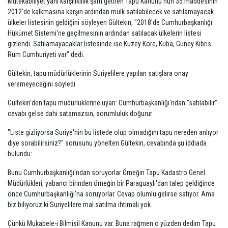
Mütekabiliyet yani karşılıklılık şartı getiren Tapu Kanunu'nun 35 maddesinin
2012'de kalkmasına karşın ardından mülk satılabilecek ve satılamayacak
ülkeler listesinin geldiğini söyleyen Gültekin, "2018'de Cumhurbaşkanlığı
Hükümet Sistemi'ne geçilmesinin ardından satılacak ülkelerin listesi
gizlendi. Satılamayacaklar listesinde ise Kuzey Kore, Küba, Güney Kıbrıs
Rum Cumhuriyeti var" dedi.
Gültekin, tapu müdürlüklerinin Suriyelilere yapılan satışlara onay
veremeyeceğini söyledi
Gültekin'den tapu müdürlüklerine uyarı: Cumhurbaşkanlığı'ndan "satılabilir"
cevabı gelse dahi satamazsın, sorumluluk doğurur
"Liste gizliyorsa Suriye'nin bu listede olup olmadığını tapu nereden anlıyor
diye sorabilirsiniz?" sorusunu yönelten Gültekin, cevabında şu iddiada
bulundu:
Bunu Cumhurbaşkanlığı'ndan soruyorlar Örneğin Tapu Kadastro Genel
Müdürlükleri, yabancı birinden örneğin bir Paraguaylı'dan talep geldiğince
önce Cumhurbaşkanlığı'na soruyorlar. Cevap olumlu gelirse satıyor. Ama
biz biliyoruz ki Suriyelilere mal satılma ihtimali yok.
Çünkü Mukabele-i Bilmisil Kanunu var. Buna rağmen o yüzden dedim Tapu