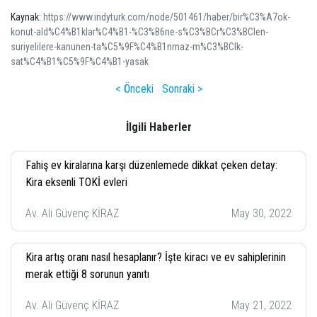
Kaynak:
https://www.indyturk.com/node/501461/haber/bir%C3%A7ok-
konut-ald%C4%B1klar%C4%B1-%C3%B6ne-s%C3%BCr%C3%BClen-
suriyelilere-kanunen-ta%C5%9F%C4%B1nmaz-m%C3%BClk-
sat%C4%B1%C5%9F%C4%B1-yasak
< Önceki
Sonraki >
İlgili Haberler
Fahiş ev kiralarına karşı düzenlemede dikkat çeken detay:
Kira eksenli TOKİ evleri
Av. Ali Güvenç KİRAZ
May 30, 2022
Kira artış oranı nasıl hesaplanır? İşte kiracı ve ev sahiplerinin
merak ettiği 8 sorunun yanıtı
Av. Ali Güvenç KİRAZ
May 21, 2022