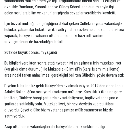
yabancıların mal edinmesiyle ilgili uygulamalara birebir şahitlik ettiğini ve
özellikle Rumların, Yunanlıların ve Güney Kıbrıslıların durumlarıyla ilgili
gelen sorulara bilim ve kanunlar ışığında cevaplar verdiklerini kaydetti.
İşin bizzat mutfağında çalıştığına dikkat çeken Gültekin ayrıca vatandaşlık
hukuku, yabancılar hukuku ve ikili adli yardım sözleşmeleri üzerine doktora
yaparak, Türkiye ile yabancı ülkeler arasındaki bazı adli yardım
sözleşmelerini de hazırladığını belirtti.
2012'de büyük dönüşüm yaşandı
Bu bilgileri verdikten sonra attığı tweetin iyi anlaşılması için mütekabiliyet
(karşılıklı olma durumu ) ile Mukabele-i Bilmisil'in (karşı işlem, misilleme)
arasındaki farkın anlaşılması gerektiğini belirten Gültekin, şöyle devam etti:
Diyelim ki bir İngiliz geldi Türkiye'den ev almak istiyor. 2012'den önce tapu,
Adalet Bakanlığı'na soruyordu 'satayım mı?' diye. Karşılıklılık ilkesine göre
İngiltere, Türklere hangi şartlarda ev satabiliyorsa, İngiliz vatandaşına o
şartlarda satılabiliyordu. Mütekabiliyet, bir nevi devletin kudreti, itibarı
oluyordu. Şayet o ülke bizim vatandaşımıza mülk satmıyorsa biz de
satmıyorduk.
Arap ülkelerinin vatandaşları da Türkiye'de emlak sektörüne ilgi