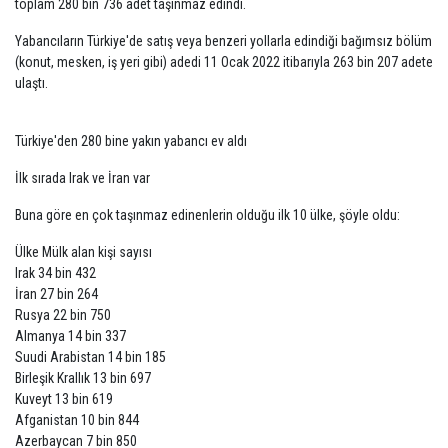
toplam 280 bin 736 adet taşınmaz edindi.
Yabancıların Türkiye'de satış veya benzeri yollarla edindiği bağımsız bölüm
(konut, mesken, iş yeri gibi) adedi 11 Ocak 2022 itibarıyla 263 bin 207 adete
ulaştı.
Türkiye'den 280 bine yakın yabancı ev aldı
İlk sırada Irak ve İran var
Buna göre en çok taşınmaz edinenlerin olduğu ilk 10 ülke, şöyle oldu:
Ülke Mülk alan kişi sayısı
Irak 34 bin 432
İran 27 bin 264
Rusya 22 bin 750
Almanya 14 bin 337
Suudi Arabistan 14 bin 185
Birleşik Krallık 13 bin 697
Kuveyt 13 bin 619
Afganistan 10 bin 844
Azerbaycan 7 bin 850