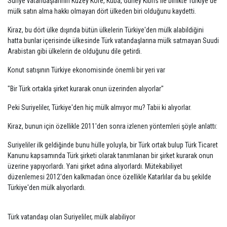
Suriye vatandaşlarının Kuzey Kore, Küba, Güney Kıbrıs ile birlikte Türkiye'de
mülk satın alma hakkı olmayan dört ülkeden biri olduğunu kaydetti.
Kiraz, bu dört ülke dışında bütün ülkelerin Türkiye'den mülk alabildiğini
hatta bunlar içerisinde ülkesinde Türk vatandaşlarına mülk satmayan Suudi
Arabistan gibi ülkelerin de olduğunu dile getirdi.
Konut satışının Türkiye ekonomisinde önemli bir yeri var
"Bir Türk ortakla şirket kurarak onun üzerinden alıyorlar"
Peki Suriyeliler, Türkiye'den hiç mülk almıyor mu? Tabii ki alıyorlar.
Kiraz, bunun için özellikle 2011'den sonra izlenen yöntemleri şöyle anlattı:
Suriyeliler ilk geldiğinde bunu hülle yoluyla, bir Türk ortak bulup Türk Ticaret
Kanunu kapsamında Türk şirketi olarak tanımlanan bir şirket kurarak onun
üzerine yapıyorlardı. Yani şirket adına alıyorlardı. Mütekabiliyet
düzenlemesi 2012'den kalkmadan önce özellikle Katarlılar da bu şekilde
Türkiye'den mülk alıyorlardı.
Türk vatandaşı olan Suriyeliler, mülk alabiliyor