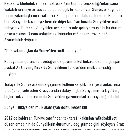
Kadastro Müdürlükleri nasıl satıyor? Yani Cumhurbaşkanlığı'ndan sana
'satabilirsin' diye bir cevap da gelse açık bir kanun var. Suriye, el koymuş
senin vatandaşlarının mallarına. Bu ne perhiz ne lahana turşusu. Hesapta
hem Suriye ile kavgalıyız hem de diğer taraftan burada Suriyelilere mal
satıyoruz. Buradaki Suriyelileri ayrı bir statüde görüyormuş gibi bir durum
ortaya çıkıyor. Bunun anlaşılması kanunlar ışığında mümkün değil.
Sorumluluk doğurur.
"Türk vatandaşları da Suriye'den mülk alamıyor"
Konuya dair görüşünü sorduğumuz gayrimenkul hukuku üzerine çalışan
avukat Ali Güvenç Kiraz da Suriyelilerin Türkiye'den mülk alamadığını
söyledi.
Türkiye ile Suriye arasında gayrimenkullerin karşılıklı tasfiyesi anlaşması
olduğunu ifade eden Kiraz, bundan dolayı hiçbir Suriyelinin Türkiye'den,
hiçbir Türk vatandaşının da Suriye'den gayrimenkul alamayacağını belirtti.
Suriye, Türkiye'den mülk alamayan dört ülkeden biri
2012'de kaldırılan Türkiye tarafından tek taraflı kaldırılan mütekabiliyet
düzenlemesinin de Suriyelilerin durumunu değiştirmediğini söyleyen Kiraz,