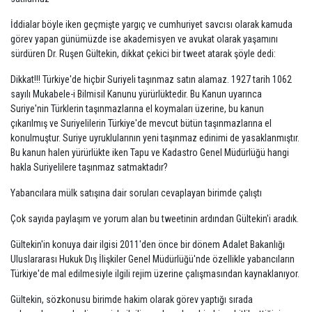
İddialar böyle iken geçmişte yargıç ve cumhuriyet savcısı olarak kamuda
görev yapan günümüzde ise akademisyen ve avukat olarak yaşamını
sürdüren Dr. Ruşen Gültekin, dikkat çekici bir tweet atarak şöyle dedi:
Dikkat!!! Türkiye'de hiçbir Suriyeli taşınmaz satın alamaz. 1927 tarih 1062
sayılı Mukabele-i Bilmisil Kanunu yürürlüktedir. Bu Kanun uyarınca
Suriye'nin Türklerin taşınmazlarına el koymaları üzerine, bu kanun
çıkarılmış ve Suriyelilerin Türkiye'de mevcut bütün taşınmazlarına el
konulmuştur. Suriye uyruklularının yeni taşınmaz edinimi de yasaklanmıştır.
Bu kanun halen yürürlükte iken Tapu ve Kadastro Genel Müdürlüğü hangi
hakla Suriyelilere taşınmaz satmaktadır?
Yabancılara mülk satışına dair soruları cevaplayan birimde çalıştı
Çok sayıda paylaşım ve yorum alan bu tweetinin ardından Gültekin'i aradık.
Gültekin'in konuya dair ilgisi 2011'den önce bir dönem Adalet Bakanlığı
Uluslararası Hukuk Dış İlişkiler Genel Müdürlüğü'nde özellikle yabancıların
Türkiye'de mal edilmesiyle ilgili rejim üzerine çalışmasından kaynaklanıyor.
Gültekin, sözkonusu birimde hakim olarak görev yaptığı sırada