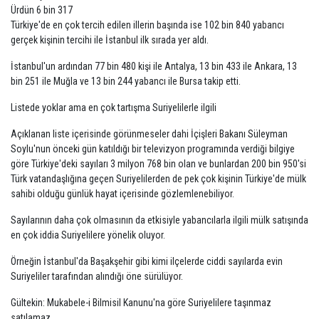
Ürdün 6 bin 317
Türkiye'de en çok tercih edilen illerin başında ise 102 bin 840 yabancı
gerçek kişinin tercihi ile İstanbul ilk sırada yer aldı.
İstanbul'un ardından 77 bin 480 kişi ile Antalya, 13 bin 433 ile Ankara, 13
bin 251 ile Muğla ve 13 bin 244 yabancı ile Bursa takip etti.
Listede yoklar ama en çok tartışma Suriyelilerle ilgili
Açıklanan liste içerisinde görünmeseler dahi İçişleri Bakanı Süleyman
Soylu'nun önceki gün katıldığı bir televizyon programında verdiği bilgiye
göre Türkiye'deki sayıları 3 milyon 768 bin olan ve bunlardan 200 bin 950'si
Türk vatandaşlığına geçen Suriyelilerden de pek çok kişinin Türkiye'de mülk
sahibi olduğu günlük hayat içerisinde gözlemlenebiliyor.
Sayılarının daha çok olmasının da etkisiyle yabancılarla ilgili mülk satışında
en çok iddia Suriyelilere yönelik oluyor.
Örneğin İstanbul'da Başakşehir gibi kimi ilçelerde ciddi sayılarda evin
Suriyeliler tarafından alındığı öne sürülüyor.
Gültekin: Mukabele-i Bilmisil Kanunu'na göre Suriyelilere taşınmaz
satılamaz