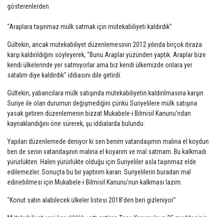
gösterenlerden
"Araplara taşınmaz mülk satmak için mütekabiliyeti kaldırdık"
Gültekin, ancak mütekabiliyet düzenlemesinin 2012 yılında birçok itiraza
karşı kaldırıldığını söyleyerek, "Bunu Araplar yüzünden yaptık. Araplar bize
kendi ülkelerinde yer satmıyorlar ama biz kendi ülkemizde onlara yer
satalım diye kaldırdık" iddiasını dile getirdi.
Gültekin, yabancılara mülk satışında mütekabiliyetin kaldırılmasına karşın
Suriye ile olan durumun değişmediğini çünkü Suriyelilere mülk satışına
yasak getiren düzenlemenin bizzat Mukabele-i Bilmisil Kanunu'ndan
kaynaklandığını öne sürerek, şu iddialarda bulundu:
Yapılan düzenlemede deniyor ki sen benim vatandaşımın malına el koydun
ben de senin vatandaşının malına el koyarım ve mal satmam. Bu kalkmadı
yürürlükten. Halen yürürlükte olduğu için Suriyeliler asla taşınmaz elde
edilemezler. Sonuçta bu bir yaptırım kararı. Suriyelilerin buradan mal
edinebilmesi için Mukabele-i Bilmisil Kanunu'nun kalkması lazım.
"Konut satın alabilecek ülkeler listesi 2018'den beri gizleniyor"