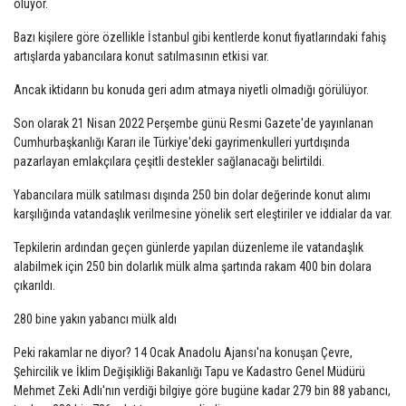
oluyor.
Bazı kişilere göre özellikle İstanbul gibi kentlerde konut fiyatlarındaki fahiş
artışlarda yabancılara konut satılmasının etkisi var.
Ancak iktidarın bu konuda geri adım atmaya niyetli olmadığı görülüyor.
Son olarak 21 Nisan 2022 Perşembe günü Resmi Gazete'de yayınlanan
Cumhurbaşkanlığı Kararı ile Türkiye'deki gayrimenkulleri yurtdışında
pazarlayan emlakçılara çeşitli destekler sağlanacağı belirtildi.
Yabancılara mülk satılması dışında 250 bin dolar değerinde konut alımı
karşılığında vatandaşlık verilmesine yönelik sert eleştiriler ve iddialar da var.
Tepkilerin ardından geçen günlerde yapılan düzenleme ile vatandaşlık
alabilmek için 250 bin dolarlık mülk alma şartında rakam 400 bin dolara
çıkarıldı.
280 bine yakın yabancı mülk aldı
Peki rakamlar ne diyor? 14 Ocak Anadolu Ajansı'na konuşan Çevre,
Şehircilik ve İklim Değişikliği Bakanlığı Tapu ve Kadastro Genel Müdürü
Mehmet Zeki Adlı'nın verdiği bilgiye göre bugüne kadar 279 bin 88 yabancı,