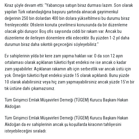
Kiraz şöyle devam etti: "Yabancıya satışın biraz durması lazım. Son olarak
yapılan Türk vatandaşlığına başvuru şartında alınacak gayrimenkul
değerinin 250 bin dolardan 400 bin dolara yükseltilmesi bu durumu biraz
frenleyecektir. Ofislerin konuta çevrilmesi konusunda da bir düzenleme
olacak gibi duruyor. Boş ofis sayısında ciddi bir rakam var. Ancak bu
düzenleme de ilerleyen dönemlere etki edecektir. Bu yüzden 1-2 yıl daha
durumun biraz daha sıkıntılı geçeceğini söyleyebiliriz."
Ev sahiplerinin yılda bir kere zam yapma hakları var. O da son 12 ayın
ortalaması olarak açıklanan tüketici fiyat endeksi ne ise ancak o kadar
zam yapabilirler. Açıklanan rakamın altı için serbestlik var ancak üstü için
yok. Örneğin tüketici fiyat endeksi yüzde 15 olarak açıklandı. Bunu yüzde
10 olarak alabilirsiniz veya hiç zam yapmayabilirsiniz ancak yüzde 15'ın bir
tık üstüne dahi çıkamazsınız.
Tüm Girişimci Emlak Müşavirleri Derneği (TÜGEM) Kurucu Başkanı Hakan
Akdoğan
Tüm Girişimci Emlak Müşavirleri Derneği (TÜGEM) Kurucu Başkanı Hakan
Akdoğan da ev sahiplerinin ancak şu koşullarda kiracının tahliyesini
isteyebileceğini sıraladı: