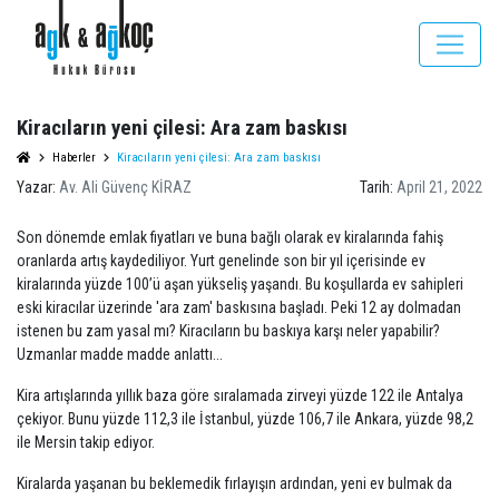
Kiracıların yeni çilesi: Ara zam baskısı
Haberler
Kiracıların yeni çilesi: Ara zam baskısı
Yazar:
Av. Ali Güvenç KİRAZ
Tarih:
April 21, 2022
Son dönemde emlak fiyatları ve buna bağlı olarak ev kiralarında fahiş
oranlarda artış kaydediliyor. Yurt genelinde son bir yıl içerisinde ev
kiralarında yüzde 100’ü aşan yükseliş yaşandı. Bu koşullarda ev sahipleri
eski kiracılar üzerinde 'ara zam' baskısına başladı. Peki 12 ay dolmadan
istenen bu zam yasal mı? Kiracıların bu baskıya karşı neler yapabilir?
Uzmanlar madde madde anlattı...
Kira artışlarında yıllık baza göre sıralamada zirveyi yüzde 122 ile Antalya
çekiyor. Bunu yüzde 112,3 ile İstanbul, yüzde 106,7 ile Ankara, yüzde 98,2
ile Mersin takip ediyor.
Kiralarda yaşanan bu beklemedik fırlayışın ardından, yeni ev bulmak da