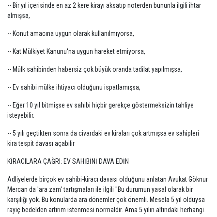
-- Bir yıl içerisinde en az 2 kere kirayı aksatıp noterden bununla ilgili ihtar
almışsa,
-- Konut amacına uygun olarak kullanılmıyorsa,
-- Kat Mülkiyet Kanunu'na uygun hareket etmiyorsa,
-- Mülk sahibinden habersiz çok büyük oranda tadilat yapılmışsa,
-- Ev sahibi mülke ihtiyacı olduğunu ispatlamışsa,
-- Eğer 10 yıl bitmişse ev sahibi hiçbir gerekçe göstermeksizin tahliye
isteyebilir.
-- 5 yılı geçtikten sonra da civardaki ev kiraları çok artmışsa ev sahipleri
kira tespit davası açabilir
KİRACILARA ÇAĞRI: EV SAHİBİNİ DAVA EDİN
Adliyelerde birçok ev sahibi-kiracı davası olduğunu anlatan Avukat Göknur
Mercan da 'ara zam' tartışmaları ile ilgili "Bu durumun yasal olarak bir
karşılığı yok. Bu konularda ara dönemler çok önemli. Mesela 5 yıl olduysa
rayiç bedelden artırım istenmesi normaldir. Ama 5 yılın altındaki herhangi