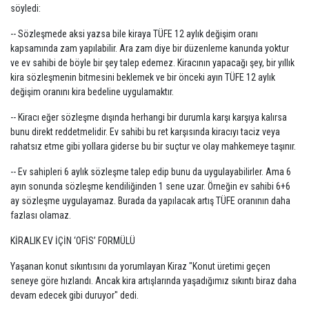
söyledi:
-- Sözleşmede aksi yazsa bile kiraya TÜFE 12 aylık değişim oranı
kapsamında zam yapılabilir. Ara zam diye bir düzenleme kanunda yoktur
ve ev sahibi de böyle bir şey talep edemez. Kiracının yapacağı şey, bir yıllık
kira sözleşmenin bitmesini beklemek ve bir önceki ayın TÜFE 12 aylık
değişim oranını kira bedeline uygulamaktır.
-- Kiracı eğer sözleşme dışında herhangi bir durumla karşı karşıya kalırsa
bunu direkt reddetmelidir. Ev sahibi bu ret karşısında kiracıyı taciz veya
rahatsız etme gibi yollara giderse bu bir suçtur ve olay mahkemeye taşınır.
-- Ev sahipleri 6 aylık sözleşme talep edip bunu da uygulayabilirler. Ama 6
ayın sonunda sözleşme kendiliğinden 1 sene uzar. Örneğin ev sahibi 6+6
ay sözleşme uygulayamaz. Burada da yapılacak artış TÜFE oranının daha
fazlası olamaz.
KİRALIK EV İÇİN ‘OFİS’ FORMÜLÜ
Yaşanan konut sıkıntısını da yorumlayan Kiraz "Konut üretimi geçen
seneye göre hızlandı. Ancak kira artışlarında yaşadığımız sıkıntı biraz daha
devam edecek gibi duruyor" dedi.