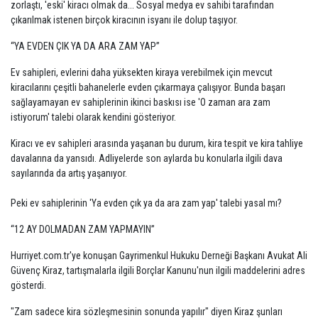
zorlaştı, 'eski' kiracı olmak da... Sosyal medya ev sahibi tarafından
çıkarılmak istenen birçok kiracının isyanı ile dolup taşıyor.
“YA EVDEN ÇIK YA DA ARA ZAM YAP”
Ev sahipleri, evlerini daha yüksekten kiraya verebilmek için mevcut
kiracılarını çeşitli bahanelerle evden çıkarmaya çalışıyor. Bunda başarı
sağlayamayan ev sahiplerinin ikinci baskısı ise 'O zaman ara zam
istiyorum' talebi olarak kendini gösteriyor.
Kiracı ve ev sahipleri arasında yaşanan bu durum, kira tespit ve kira tahliye
davalarına da yansıdı. Adliyelerde son aylarda bu konularla ilgili dava
sayılarında da artış yaşanıyor.
Peki ev sahiplerinin 'Ya evden çık ya da ara zam yap' talebi yasal mı?
“12 AY DOLMADAN ZAM YAPMAYIN”
Hurriyet.com.tr'ye konuşan Gayrimenkul Hukuku Derneği Başkanı Avukat Ali
Güvenç Kiraz, tartışmalarla ilgili Borçlar Kanunu'nun ilgili maddelerini adres
gösterdi.
"Zam sadece kira sözleşmesinin sonunda yapılır" diyen Kiraz şunları