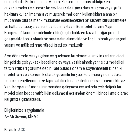
gelmektedir. Bu konuda da Medeni Kanun’un getirmiş olduğu yeni
düzenlemeler ile süresiz bir şekilde izale-i şüyu davası açma veya şuf!a
hakkının kullanılmaması ve müşterek maliklerin kullandıkları alana bir
müdahale olursa men-i müdahale edebilecekleri bir sistem kurulabilmekte
ve hatta bu tapuya da şerh edilebilmektedir. Bu model ile yine Yapı
Kooperatifi kurma modelinde olduğu gibi birlikten kuvvet doğar prensibi
çalışmakta toplu olarak bir arsa satın alınmakta ve toplu olarak yine inşaat
yapımı ve mülk edinme süreci işletilebilmektedir.
Son dönemde ortaya çıkan ve güçlenen bu sistemle artık insanların ciddi
bir şekilde çok yüksek bedellerle ev veya yazlık almak yerine bu modelleri
tercih ettikleri görülmektedir. Tabi burada önemle söylenmelidir ki her iki
model için de ekonomik olarak güvenilir bir yapı kurulması yine mutlaka
sürecin denetlenmesi ve tapu sahibi olunarak ilerlenmesini önermekteyiz.
Yapı Kooperatif modelinin yeniden gelişmesi ise aslında çok değerli bir
model olan kooperatifçiliğin gelişmesi açısından önemli bir gelişme olarak
karşımıza çıkmaktadır.
Bilgilerinize saygılarımla
Av.Ali Güvenç KİRAZ
Kaynak:
AGK