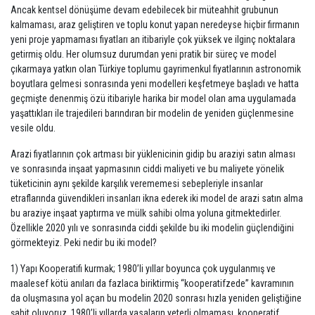
Ancak kentsel dönüşüme devam edebilecek bir müteahhit grubunun
kalmaması, araz geliştiren ve toplu konut yapan neredeyse hiçbir firmanın
yeni proje yapmaması fiyatları an itibariyle çok yüksek ve ilginç noktalara
getirmiş oldu. Her olumsuz durumdan yeni pratik bir süreç ve model
çıkarmaya yatkın olan Türkiye toplumu gayrimenkul fiyatlarının astronomik
boyutlara gelmesi sonrasında yeni modelleri keşfetmeye başladı ve hatta
geçmişte denenmiş özü itibariyle harika bir model olan ama uygulamada
yaşattıkları ile trajedileri barındıran bir modelin de yeniden güçlenmesine
vesile oldu.
Arazi fiyatlarının çok artması bir yüklenicinin gidip bu araziyi satın alması
ve sonrasında inşaat yapmasının ciddi maliyeti ve bu maliyete yönelik
tüketicinin aynı şekilde karşılık verememesi sebepleriyle insanlar
etraflarında güvendikleri insanları ikna ederek iki model de arazi satın alma
bu araziye inşaat yaptırma ve mülk sahibi olma yoluna gitmektedirler.
Özellikle 2020 yılı ve sonrasında ciddi şekilde bu iki modelin güçlendiğini
görmekteyiz. Peki nedir bu iki model?
1) Yapı Kooperatifi kurmak; 1980’li yıllar boyunca çok uygulanmış ve
maalesef kötü anıları da fazlaca biriktirmiş “kooperatifzede” kavramının
da oluşmasına yol açan bu modelin 2020 sonrası hızla yeniden geliştiğine
şahit oluyoruz. 1980’li yıllarda yasaların yeterli olmaması, kooperatif