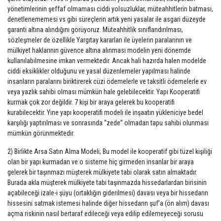
yönetimlerinin şeffaf olmaması ciddi yolsuzluklar, müteahhitlerin batması,
denetlenememesi vs gibi süreçlerin artık yeni yasalar ile asgari düzeyde
garanti altına alındığını görüyoruz. Müteahhitlik sınıflandırılması,
sözleşmeler de özellikle Yargıtay kararları ile üyelerin paralarının ve
mülkiyet haklarının güvence altına alınması modelin yeni dönemde
kullanılabilmesine imkan vermektedir. Ancak hali hazırda halen modelde
ciddi eksiklikler olduğunu ve yasal düzenlemeler yapılması halinde
insanların paralarını biriktirerek cüzi ödemelerle ve taksitli ödemelerle ev
veya yazlık sahibi olması mümkün hale gelebilecektir. Yapı Kooperatifi
kurmak çok zor değildir. 7 kişi bir araya gelerek bu kooperatifi
kurabilecektir. Yine yapı kooperatifi modeli ile inşaatın yükleniciye bedel
karşılığı yaptırılması ve sonrasında “zede” olmadan tapu sahibi olunması
mümkün görünmektedir.
2) Birlikte Arsa Satın Alma Modeli; Bu model ile kooperatif gibi tüzel kişiliği
olan bir yapı kurmadan ve o sisteme hiç girmeden insanlar bir araya
gelerek bir taşınmazı müşterek mülkiyete tabi olarak satın almaktadır.
Burada akla müşterek mülkiyete tabi taşınmazda hissedarlardan birisinin
açabileceği izale-i şüyu (ortaklığın giderilmesi) davası veya bir hissedarın
hissesini satmak istemesi halinde diğer hissedarın şuf’a (ön alım) davası
açma riskinin nasıl bertaraf edileceği veya edilip edilemeyeceği sorusu