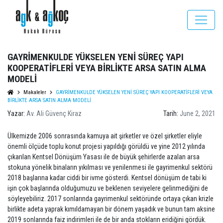
GAYRİMENKULDE YÜKSELEN YENİ SÜREÇ YAPI
KOOPERATİFLERİ VEYA BİRLİKTE ARSA SATIN ALMA
MODELİ
Makaleler
GAYRİMENKULDE YÜKSELEN YENİ SÜREÇ YAPI KOOPERATİFLERİ VEYA
BİRLİKTE ARSA SATIN ALMA MODELİ
Yazar:
Av. Ali Güvenç Kiraz
Tarih:
June 2, 2021
Ülkemizde 2006 sonrasında kamuya ait şirketler ve özel şirketler eliyle
önemli ölçüde toplu konut projesi yapıldığı görüldü ve yine 2012 yılında
çıkarılan Kentsel Dönüşüm Yasası ile de büyük şehirlerde azalan arsa
stokuna yönelik binaların yıkılması ve yenilenmesi ile gayrimenkul sektörü
2018 başlarına kadar ciddi bir ivme gösterdi. Kentsel dönüşüm de tabi ki
işin çok başlarında olduğumuzu ve beklenen seviyelere gelinmediğini de
söyleyebiliriz. 2017 sonlarında gayrimenkul sektöründe ortaya çıkan krizle
birlikte adeta yaprak kımıldamayan bir dönem yaşadık ve bunun tam aksine
2019 sonlarında faiz indirimleri ile de bir anda stokların eridiğini gördük.