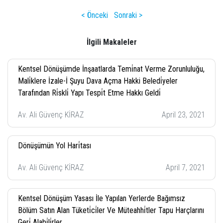
< Önceki
Sonraki >
İlgili Makaleler
Kentsel Dönüşümde İnşaatlarda Temi̇nat Verme Zorunluluğu,
Mali̇klere İzale-İ Şuyu Dava Açma Hakki Beledi̇yeler
Tarafından Ri̇skli̇ Yapı Tespi̇t Etme Hakkı Geldi̇
Av. Ali Güvenç KİRAZ
April 23, 2021
Dönüşümün Yol Hari̇tası
Av. Ali Güvenç KİRAZ
April 7, 2021
Kentsel Dönüşüm Yasası İle Yapılan Yerlerde Bağımsız
Bölüm Satın Alan Tüketi̇ci̇ler Ve Müteahhi̇tler Tapu Harçlarını
Geri̇ Alabi̇li̇rler