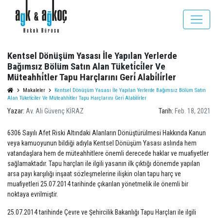
Kentsel Dönüşüm Yasası İle Yapılan Yerlerde
Bağımsız Bölüm Satın Alan Tüketi̇ci̇ler Ve
Müteahhi̇tler Tapu Harçlarını Geri̇ Alabi̇li̇rler
Makaleler
Kentsel Dönüşüm Yasası İle Yapılan Yerlerde Bağımsız Bölüm Satın
Alan Tüketi̇ci̇ler Ve Müteahhi̇tler Tapu Harçlarını Geri̇ Alabi̇li̇rler
Yazar:
Av. Ali Güvenç KİRAZ
Tarih:
Feb. 18, 2021
6306 Sayılı Afet Riski Altındaki Alanların Dönüştürülmesi Hakkında Kanun
veya kamuoyunun bildiği adıyla Kentsel Dönüşüm Yasası aslında hem
vatandaşlara hem de müteahhitlere önemli derecede haklar ve muafiyetler
sağlamaktadır. Tapu harçları ile ilgili yasanın ilk çıktığı dönemde yapılan
arsa payı karşılığı inşaat sözleşmelerine ilişkin olan tapu harç ve
muafiyetleri 25.07.2014 tarihinde çıkarılan yönetmelik ile önemli bir
noktaya evrilmiştir.
25.07.2014 tarihinde Çevre ve Şehircilik Bakanlığı Tapu Harçları ile ilgili