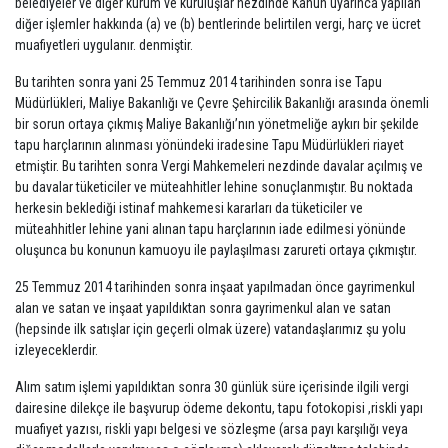
belediyeler ve diğer kurum ve kuruluşlar nezdinde Kanun uyarınca yapılan
diğer işlemler hakkında (a) ve (b) bentlerinde belirtilen vergi, harç ve ücret
muafiyetleri uygulanır. denmiştir.
Bu tarihten sonra yani 25 Temmuz 2014 tarihinden sonra ise Tapu
Müdürlükleri, Maliye Bakanlığı ve Çevre Şehircilik Bakanlığı arasında önemli
bir sorun ortaya çıkmış Maliye Bakanlığı’nın yönetmeliğe aykırı bir şekilde
tapu harçlarının alınması yönündeki iradesine Tapu Müdürlükleri riayet
etmiştir. Bu tarihten sonra Vergi Mahkemeleri nezdinde davalar açılmış ve
bu davalar tüketiciler ve müteahhitler lehine sonuçlanmıştır. Bu noktada
herkesin beklediği istinaf mahkemesi kararları da tüketiciler ve
müteahhitler lehine yani alınan tapu harçlarının iade edilmesi yönünde
oluşunca bu konunun kamuoyu ile paylaşılması zarureti ortaya çıkmıştır.
25 Temmuz 2014 tarihinden sonra inşaat yapılmadan önce gayrimenkul
alan ve satan ve inşaat yapıldıktan sonra gayrimenkul alan ve satan
(hepsinde ilk satışlar için geçerli olmak üzere) vatandaşlarımız şu yolu
izleyeceklerdir.
Alım satım işlemi yapıldıktan sonra 30 günlük süre içerisinde ilgili vergi
dairesine dilekçe ile başvurup ödeme dekontu, tapu fotokopisi ,riskli yapı
muafiyet yazısı, riskli yapı belgesi ve sözleşme (arsa payı karşılığı veya