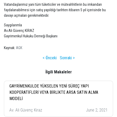
Vatandaşlarımız yani tüm tüketiciler ve müteahhitlerin bu imkandan
faydalanabilmesi için satış yapıldığı tarihten itibaren 5 yıl içerisinde bu
davayı açmaları gerekmektedir.
Saygılarımla
Av.Ali Güvenç KİRAZ
Gayrimenkul Hukuku Derneği Başkanı
Kaynak:
AGK
< Önceki
Sonraki >
İlgili Makaleler
GAYRİMENKULDE YÜKSELEN YENİ SÜREÇ YAPI
KOOPERATİFLERİ VEYA BİRLİKTE ARSA SATIN ALMA
MODELİ
Av. Ali Güvenç Kiraz
June 2, 2021