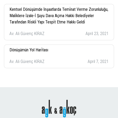
Kentsel Dönüşümde İnşaatlarda Temi̇nat Verme Zorunluluğu,
Mali̇klere İzale-İ Şuyu Dava Açma Hakki Beledi̇yeler
Tarafından Ri̇skli̇ Yapı Tespi̇t Etme Hakkı Geldi̇
Av. Ali Güvenç KİRAZ
April 23, 2021
Dönüşümün Yol Hari̇tası
Av. Ali Güvenç KİRAZ
April 7, 2021