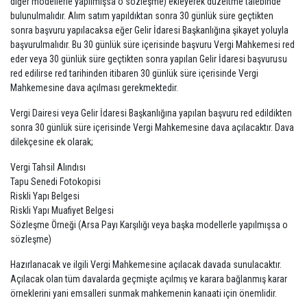
diğer modellerle yapılmışsa o sözleşme) ekleyerek düzeltme talebinde
bulunulmalıdır. Alım satım yapıldıktan sonra 30 günlük süre geçtikten
sonra başvuru yapılacaksa eğer Gelir İdaresi Başkanlığına şikayet yoluyla
başvurulmalıdır. Bu 30 günlük süre içerisinde başvuru Vergi Mahkemesi red
eder veya 30 günlük süre geçtikten sonra yapılan Gelir İdaresi başvurusu
red edilirse red tarihinden itibaren 30 günlük süre içerisinde Vergi
Mahkemesine dava açılması gerekmektedir.
Vergi Dairesi veya Gelir İdaresi Başkanlığına yapılan başvuru red edildikten
sonra 30 günlük süre içerisinde Vergi Mahkemesine dava açılacaktır. Dava
dilekçesine ek olarak;
Vergi Tahsil Alındısı
Tapu Senedi Fotokopisi
Riskli Yapı Belgesi
Riskli Yapı Muafiyet Belgesi
Sözleşme Örneği (Arsa Payı Karşılığı veya başka modellerle yapılmışsa o
sözleşme)
Hazırlanacak ve ilgili Vergi Mahkemesine açılacak davada sunulacaktır.
Açılacak olan tüm davalarda geçmişte açılmış ve karara bağlanmış karar
örneklerini yani emsalleri sunmak mahkemenin kanaati için önemlidir.