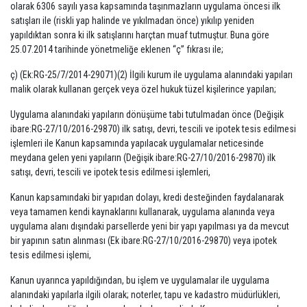
olarak 6306 sayılı yasa kapsamında taşınmazların uygulama öncesi ilk
satışları ile (riskli yap halinde ve yıkılmadan önce) yıkılıp yeniden
yapıldıktan sonra ki ilk satışlarını harçtan muaf tutmuştur. Buna göre
25.07.2014 tarihinde yönetmeliğe eklenen “ç” fıkrası ile;
ç) (Ek:RG-25/7/2014-29071)(2) İlgili kurum ile uygulama alanındaki yapıları
malik olarak kullanan gerçek veya özel hukuk tüzel kişilerince yapılan;
Uygulama alanındaki yapıların dönüşüme tabi tutulmadan önce (Değişik
ibare:RG-27/10/2016-29870) ilk satışı, devri, tescili ve ipotek tesis edilmesi
işlemleri ile Kanun kapsamında yapılacak uygulamalar neticesinde
meydana gelen yeni yapıların (Değişik ibare:RG-27/10/2016-29870) ilk
satışı, devri, tescili ve ipotek tesis edilmesi işlemleri,
Kanun kapsamındaki bir yapıdan dolayı, kredi desteğinden faydalanarak
veya tamamen kendi kaynaklarını kullanarak, uygulama alanında veya
uygulama alanı dışındaki parsellerde yeni bir yapı yapılması ya da mevcut
bir yapının satın alınması (Ek ibare:RG-27/10/2016-29870) veya ipotek
tesis edilmesi işlemi,
Kanun uyarınca yapıldığından, bu işlem ve uygulamalar ile uygulama
alanındaki yapılarla ilgili olarak; noterler, tapu ve kadastro müdürlükleri,