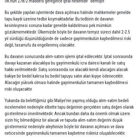
İİK.nun 278/2 maddesi gereğince iptal nedenidir” demiştir.
Bu şekilde yapılan işlemlerde dava açılması halinde mahkemeler genelde
tapu kaydı üzerine tedbir koymaktadırlar. Bu tedbirin de davanın
kesinleşmesi sonuna kadar genelde kaldırılması pek mümkün
gözükmemektedir. Ülkemizde böyle bir davanın temyiz süreci dahil 2-2.5
yıl sürdüğü düşünüldüğünde de sadece gayrimenkulün kaybedilmesi riski
değil, tasarrufu da engellenmiş olacaktır.
Bu davanın sonucunda alım-satım işlemi iptal edilecektir. İptal sonrasında
davayı kazanan alacaklıya bu gayrimenkulü icra dairesi kanalı ile satış
hakkı verilmektedir. Satış sonrasında ise alacaklı kendi alacağını alacak
bakiye bir bedel kalırsa bu bedel tapuyu satın alan kişiye ödenecektir.
Alacağın yüksek olması halinde gayrimenkulün tamamen kaybedilmesi
riski oluşacaktır.
Yukarıda da belirttiğimiz gibi Maliye’nin yapmış olduğu alım-satım bedeli
incelemeleri nedeniyle elbette tapu değerinin gerçekten satış değeri olarak
gösterilmesi önerilmektedir. Ancak bundan daha da önemli olmak üzere
sizin hiç bilmediğiniz bir alacak ve tapuda alım-satım değerini düşük
göstermeniz nedeniyle aleyhinize böyle bir davanın açılması ve dava
neticesinde gayrimenkulü tamamen kaybetme riskiniz oluşabilecektir.