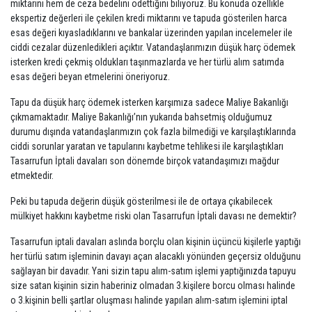
miktarını hem de ceza bedelini ödettiğini biliyoruz. Bu konuda özellikle
ekspertiz değerleri ile çekilen kredi miktarını ve tapuda gösterilen harca
esas değeri kıyasladıklarını ve bankalar üzerinden yapılan incelemeler ile
ciddi cezalar düzenledikleri açıktır. Vatandaşlarımızın düşük harç ödemek
isterken kredi çekmiş oldukları taşınmazlarda ve her türlü alım satımda
esas değeri beyan etmelerini öneriyoruz.
Tapu da düşük harç ödemek isterken karşımıza sadece Maliye Bakanlığı
çıkmamaktadır. Maliye Bakanlığı’nın yukarıda bahsetmiş olduğumuz
durumu dışında vatandaşlarımızın çok fazla bilmediği ve karşılaştıklarında
ciddi sorunlar yaratan ve tapularını kaybetme tehlikesi ile karşılaştıkları
Tasarrufun İptali davaları son dönemde birçok vatandaşımızı mağdur
etmektedir.
Peki bu tapuda değerin düşük gösterilmesi ile de ortaya çıkabilecek
mülkiyet hakkını kaybetme riski olan Tasarrufun İptali davası ne demektir?
Tasarrufun iptali davaları aslında borçlu olan kişinin üçüncü kişilerle yaptığı
her türlü satım işleminin davayı açan alacaklı yönünden geçersiz olduğunu
sağlayan bir davadır. Yani sizin tapu alım-satım işlemi yaptığınızda tapuyu
size satan kişinin sizin haberiniz olmadan 3.kişilere borcu olması halinde
o 3.kişinin belli şartlar oluşması halinde yapılan alım-satım işlemini iptal