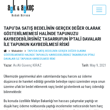
TAPU’DA SATIŞ BEDELİNİN GERÇEK DEĞER OLARAK
GÖSTERİLMEMESİ HALİNDE TAPUNUZU
KAYBEDEBİLİRSİNİZ TASARRUFUN İPTALİ DAVALARI
İLE TAPUNUN KAYBEDİLMESİ RİSKİ
Makaleler
TAPU’DA SATIŞ BEDELİNİN GERÇEK DEĞER OLARAK
GÖSTERİLMEMESİ HALİNDE TAPUNUZU KAYBEDEBİLİRSİNİZ TASARRUFUN İPTALİ
DAVALARI İLE TAPUNUN KAYBEDİLMESİ RİSKİ
Yazar:
Av.Ali Güvenç KİRAZ
Tarih:
May 9, 2021
Ülkemizde gayrimenkul alım satımlarında tapu harcını az ödeme
düşüncesi ile hareket edildiği genelde belediye rayici üzerinden veya onun
üzerine ufak bir bedel eklenerek rayiç bedel gösterilerek az harç ödendiği
bilinmektedir.
Bu konuda özellikle Maliye Bakanlığı’nın hassas çalışmalar yaptığı ve
düşük harç ödeme noktasında yaptığı incelemeler neticesinde hem harç