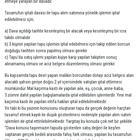
etmeye yarayan bir davadır.
Tasarrufun iptali davası ile tapu alım-satımına yönelik işlemin iptal
edilebilmesi için;
a) Dava açıldığı tarihte kesinleşmiş bir alacak veya kesinleşmiş bir icra
takibi olmalıdır
b) 3.kişinin yapılan tapu işlemini iptal edebilmesi için takip edilen borcun
doğduğu tarihten sonra yapılmış olması gerekir
c) Tapu’da satış işlemi yapılan kişiye karşı yapılan takipten sonuç
alınamamış olması ve aciz belgesi düzenlenmiş olması gerekir.
Bu kapsamda tapu devri yapan malikin borcundan dolayı aciz belgesi alan
alacaklı şahsın geriye doğru 2 yıl içerisindeki satışları iptal ettirmesi
mümkündür. Mal kaçırma kastı ile yapılan aile, eş, çocuk, anne-baba,
3.zümre dahil yapılan bağışlamalarda iptal edilebilen işlemlerdir. Yine mal
kaçırma kastı ile yapılan intifa hakları iptal edilebilmektedir.
Ve tabi ki bu yazının konusunu oluşturan tapu da gerçek değerin harçtan
tasarruf etmek kaydı ile düşük gösterilmesi nedeniyle yapılan alım-satım
işlemleri de iptal ettirilebilmektedir. Yargıtay bu konuda çok net bir şekilde
“Dava konusu taşınmazın tapuda gösterilen satış değeri ile keşfen
saptanan gerçek bedeli arasında fahiş fark olması, yapılan bu tasarrufun