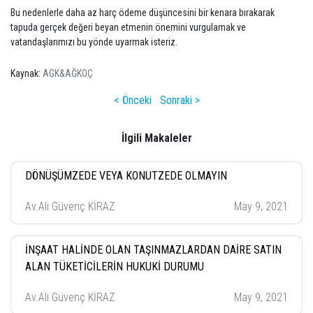
Bu nedenlerle daha az harç ödeme düşüncesini bir kenara bırakarak
tapuda gerçek değeri beyan etmenin önemini vurgulamak ve
vatandaşlarımızı bu yönde uyarmak isteriz.
Kaynak:
AGK&AĞKOÇ
< Önceki
Sonraki >
İlgili Makaleler
DÖNÜŞÜMZEDE VEYA KONUTZEDE OLMAYIN
Av.Ali Güvenç KİRAZ
May 9, 2021
İNŞAAT HALİNDE OLAN TAŞINMAZLARDAN DAİRE SATIN
ALAN TÜKETİCİLERİN HUKUKİ DURUMU
Av.Ali Güvenç KİRAZ
May 9, 2021