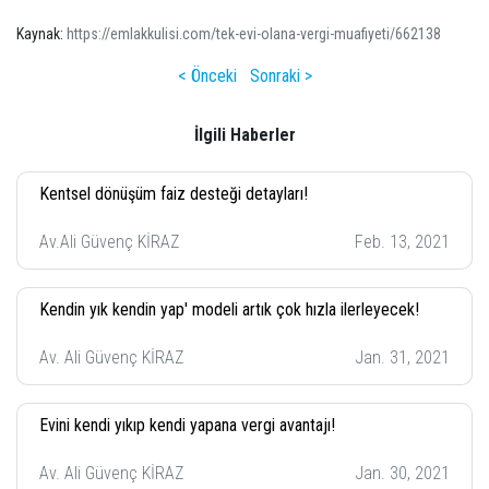
Kaynak:
https://emlakkulisi.com/tek-evi-olana-vergi-muafiyeti/662138
< Önceki
Sonraki >
İlgili Haberler
Kentsel dönüşüm faiz desteği detayları!
Av.Ali Güvenç KİRAZ
Feb. 13, 2021
Kendin yık kendin yap' modeli artık çok hızla ilerleyecek!
Av. Ali Güvenç KİRAZ
Jan. 31, 2021
Evini kendi yıkıp kendi yapana vergi avantajı!
Av. Ali Güvenç KİRAZ
Jan. 30, 2021